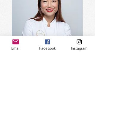
Email
Facebook
Instagram
Linda Vongdara
..
Présidente
Formatrice en pâtisserie végétale
Auteur culinaire
Consultante